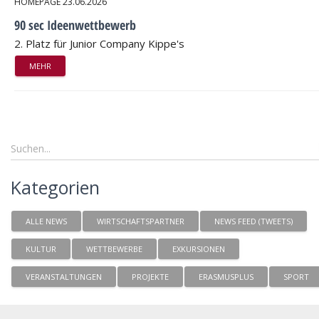
HOMEPAGE
23.06.2026
90 sec Ideenwettbewerb
2. Platz für Junior Company Kippe's
MEHR
Kategorien
ALLE NEWS
WIRTSCHAFTSPARTNER
NEWS FEED (TWEETS)
KULTUR
WETTBEWERBE
EXKURSIONEN
VERANSTALTUNGEN
PROJEKTE
ERASMUSPLUS
SPORT