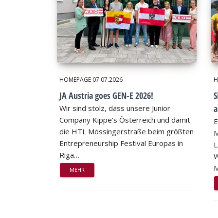
HOMEPAGE
07.07.2026
H
JA Austria goes GEN-E 2026!
S
a
Wir sind stolz, dass unsere Junior
Company Kippe's Österreich und damit
E
die HTL Mössingerstraße beim größten
M
Entrepreneurship Festival Europas in
L
Riga…
W
M
MEHR