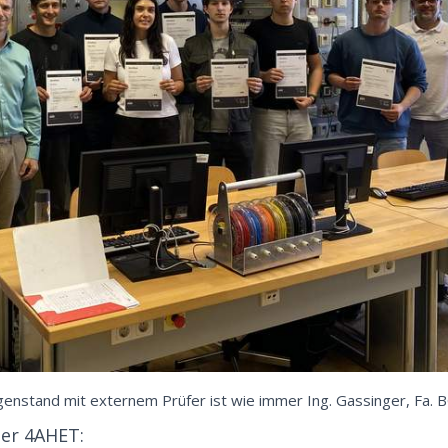
enstand mit externem Prüfer ist wie immer Ing. Gassinger, Fa. 
der 4AHET: