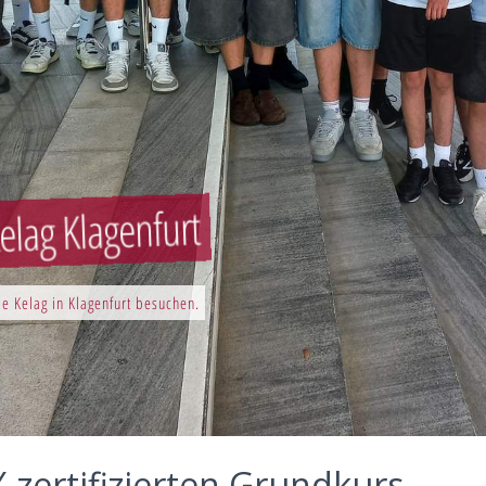
elag Klagenfurt
e Kelag in Klagenfurt besuchen.
zertifizierten Grundkurs