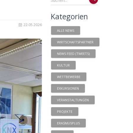
Kategorien
22.05.2026
ALLE NEWS
WIRTSCHAFTSPARTNER
NEWS FEED (TWEETS)
KULTUR
WETTBEWERBE
EXKURSIONEN
VERANSTALTUNGEN
PROJEKTE
ERASMUSPLUS