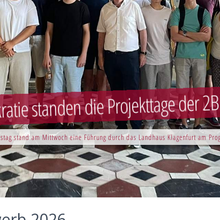
atie standen die Projekttage der 2
stag stand am Mittwoch eine Führung durch das Landhaus Klagenfurt am Pr
werb 2026