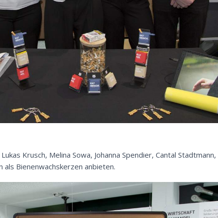
Lukas Krusch, Melina Sowa, Johanna Spendier, Cantal Stadtmann, 
n als Bienenwachskerzen anbieten.