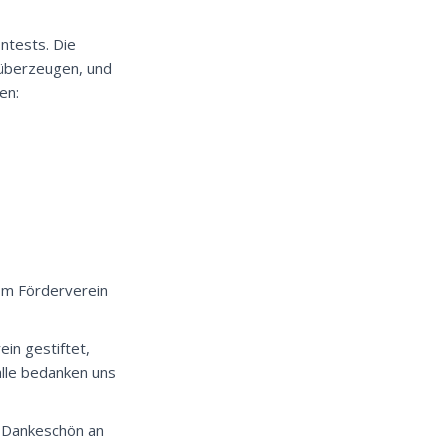
ontests. Die
 überzeugen, und
en:
om Förderverein
in gestiftet,
alle bedanken uns
s Dankeschön an