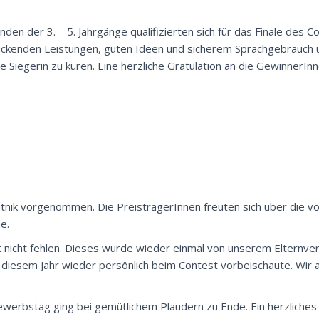
den der 3. – 5. Jahrgänge qualifizierten sich für das Finale des C
ruckenden Leistungen, guten Ideen und sicherem Sprachgebrauch
ine Siegerin zu küren. Eine herzliche Gratulation an die GewinnerInn
utnik vorgenommen. Die PreisträgerInnen freuten sich über die v
e.
 nicht fehlen. Dieses wurde wieder einmal von unserem Elternvere
diesem Jahr wieder persönlich beim Contest vorbeischaute. Wir 
ewerbstag ging bei gemütlichem Plaudern zu Ende. Ein herzliche