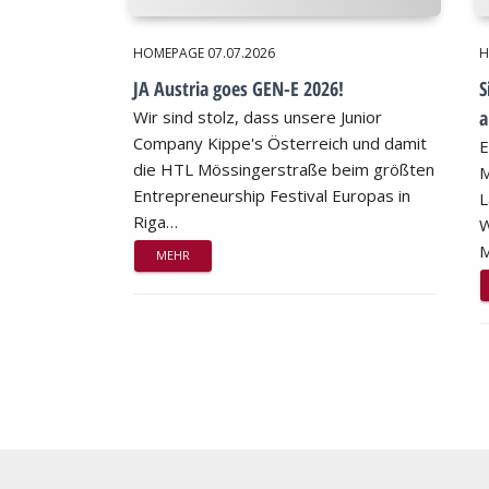
HOMEPAGE
07.07.2026
H
JA Austria goes GEN-E 2026!
S
a
Wir sind stolz, dass unsere Junior
Company Kippe's Österreich und damit
E
die HTL Mössingerstraße beim größten
M
Entrepreneurship Festival Europas in
L
Riga…
W
M
MEHR