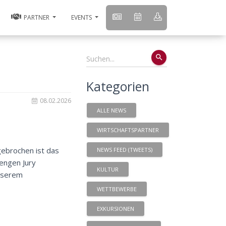
PARTNER
EVENTS
search
Kategorien
08.02.2026
ALLE NEWS
WIRTSCHAFTSPARTNER
gebrochen ist das
NEWS FEED (TWEETS)
rengen Jury
KULTUR
unserem
WETTBEWERBE
EXKURSIONEN