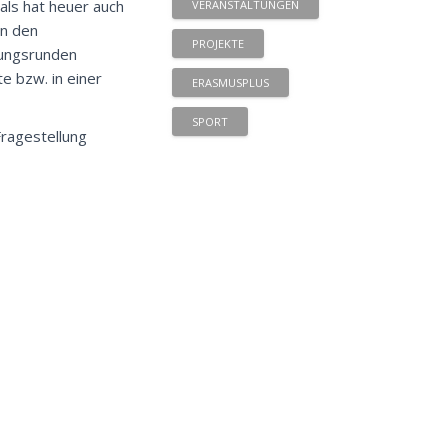
mals hat heuer auch
VERANSTALTUNGEN
in den
PROJEKTE
tungsrunden
e bzw. in einer
ERASMUSPLUS
SPORT
Fragestellung