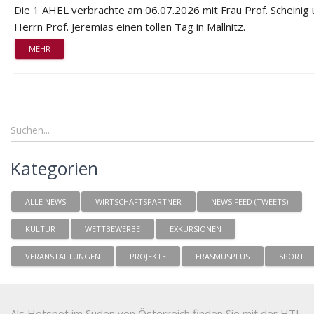
Die 1 AHEL verbrachte am 06.07.2026 mit Frau Prof. Scheinig
Herrn Prof. Jeremias einen tollen Tag in Mallnitz.
MEHR
Kategorien
ALLE NEWS
WIRTSCHAFTSPARTNER
NEWS FEED (TWEETS)
KULTUR
WETTBEWERBE
EXKURSIONEN
VERANSTALTUNGEN
PROJEKTE
ERASMUSPLUS
SPORT
Als Hotspot im Süden von Österreich finden Sie mit der HTL