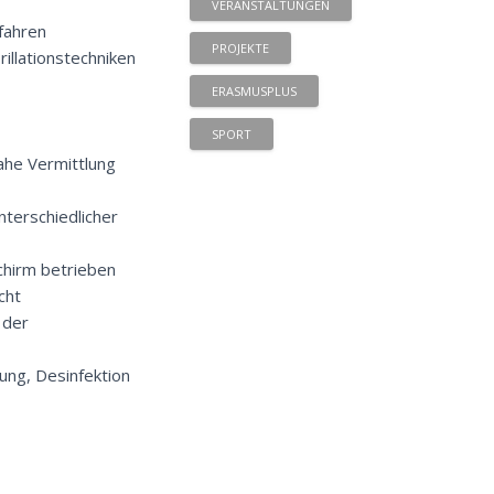
VERANSTALTUNGEN
fahren
PROJEKTE
illationstechniken
ERASMUSPLUS
SPORT
ahe Vermittlung
terschiedlicher
chirm betrieben
cht
 der
gung, Desinfektion