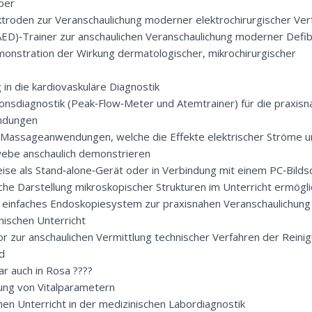
per
ektroden zur Veranschaulichung moderner elektrochirurgischer Ver
(AED)‑Trainer zur anschaulichen Veranschaulichung moderner Defibr
monstration der Wirkung dermatologischer, mikrochirurgischer
in die kardiovaskuläre Diagnostik
onsdiagnostik (Peak‑Flow‑Meter und Atemtrainer) für die praxisn
endungen
 Massageanwendungen, welche die Effekte elektrischer Ströme un
ebe anschaulich demonstrieren
ise als Stand‑alone‑Gerät oder in Verbindung mit einem PC‑Bilds
iche Darstellung mikroskopischer Strukturen im Unterricht ermögli
 einfaches Endoskopiesystem zur praxisnahen Veranschaulichung
ischen Unterricht
ator zur anschaulichen Vermittlung technischer Verfahren der Reini
ld
r auch in Rosa ????
ung von Vitalparametern
en Unterricht in der medizinischen Labordiagnostik