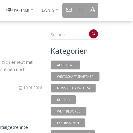
PARTNER
EVENTS
search
Kategorien
zlich erneut mit
ALLE NEWS
en einen noch
WIRTSCHAFTSPARTNER
10.01.2026
NEWS FEED (TWEETS)
KULTUR
WETTBEWERBE
EXKURSIONEN
ntialgetrennte