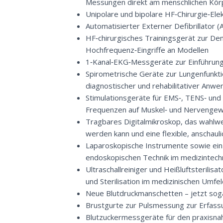
Messungen direkt am menschlichen Kör
Unipolare und bipolare HF‑Chirurgie‑El
Automatisierter Externer Defibrillator 
HF‑chirurgisches Trainingsgerät zur De
Hochfrequenz‑Eingriffe an Modellen
1‑Kanal‑EKG‑Messgeräte zur Einführung 
Spirometrische Geräte zur Lungenfunkti
diagnostischer und rehabilitativer Anw
Stimulationsgeräte für EMS‑, TENS‑ und
Frequenzen auf Muskel‑ und Nervengew
Tragbares Digitalmikroskop, das wahlwe
werden kann und eine flexible, anschaul
Laparoskopische Instrumente sowie ein
endoskopischen Technik im medizintechn
Ultraschallreiniger und Heißluftsterilis
und Sterilisation im medizinischen Umfe
Neue Blutdruckmanschetten – jetzt soga
Brustgurte zur Pulsmessung zur Erfass
Blutzuckermessgeräte für den praxisnah