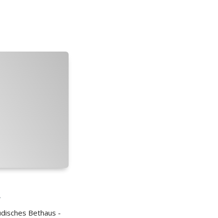
T
disches Bethaus -