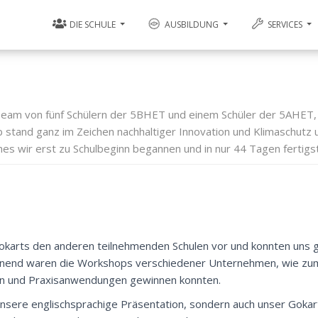
DIE SCHULE
AUSBILDUNG
SERVICES
Team von fünf Schülern der 5BHET und einem Schüler der 5AHET,
 stand ganz im Zeichen nachhaltiger Innovation und Klimaschutz 
hes wir erst zu Schulbeginn begannen und in nur 44 Tagen fertigst
okarts den anderen teilnehmenden Schulen vor und konnten uns gl
nend waren die Workshops verschiedener Unternehmen, wie zum
gien und Praxisanwendungen gewinnen konnten.
nsere englischsprachige Präsentation, sondern auch unser Gokart