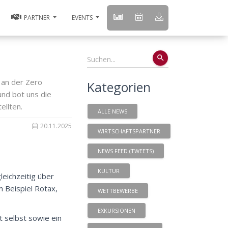
PARTNER
EVENTS
search
 an der Zero
Kategorien
und bot uns die
ellten.
ALLE NEWS
20.11.2025
WIRTSCHAFTSPARTNER
NEWS FEED (TWEETS)
KULTUR
eichzeitig über
 Beispiel Rotax,
WETTBEWERBE
EXKURSIONEN
 selbst sowie ein