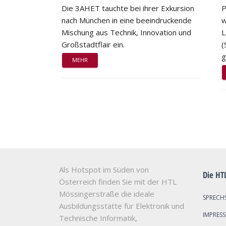
Die 3AHET tauchte bei ihrer Exkursion
P
nach München in eine beeindruckende
w
Mischung aus Technik, Innovation und
L
Großstadtflair ein.
(
g
MEHR
Als Hotspot im Süden von
Die HT
Österreich finden Sie mit der HTL
Mössingerstraße die ideale
SPRECH
Ausbildungsstätte für Elektronik und
IMPRES
Technische Informatik,