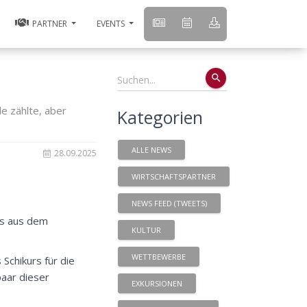
PARTNER
EVENTS
search
e zählte, aber
Kategorien
ALLE NEWS
28.09.2025
WIRTSCHAFTSPARTNER
NEWS FEED (TWEETS)
ts aus dem
KULTUR
WETTBEWERBE
Schikurs für die
paar dieser
EXKURSIONEN