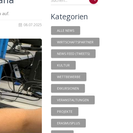
 auf.
Kategorien
08.07.2025
ALLE NEWS
WIRTSCHAFTSPARTNER
NEWS FEED (TWEETS)
KULTUR
WETTBEWERBE
EXKURSIONEN
VERANSTALTUNGEN
PROJEKTE
ERASMUSPLUS