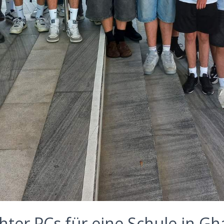
elag Klagenfurt
e Kelag in Klagenfurt besuchen.
ter PCs für eine Schule in G