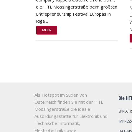
E
die HTL Mössingerstraße beim größten
M
Entrepreneurship Festival Europas in
L
Riga…
W
M
MEHR
Als Hotspot im Süden von
Die HT
Österreich finden Sie mit der HTL
Mössingerstraße die ideale
SPRECH
Ausbildungsstätte für Elektronik und
IMPRES
Technische Informatik,
Elektrotechnik sowie
DATEN