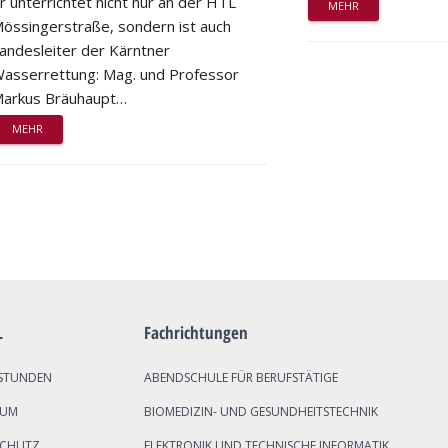
r unterrichtet nicht nur an der HTL
MEHR
össingerstraße, sondern ist auch
andesleiter der Kärntner
asserrettung: Mag. und Professor
arkus Bräuhaupt…
MEHR
L
Fachrichtungen
STUNDEN
ABENDSCHULE FÜR BERUFSTÄTIGE
SUM
BIOMEDIZIN- UND GESUNDHEITSTECHNIK
SCHUTZ
ELEKTRONIK UND TECHNISCHE INFORMATIK