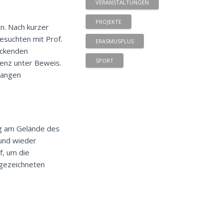
VERANSTALTUNGEN
PROJEKTE
n. Nach kurzer
esuchten mit Prof.
ERASMUSPLUS
uckenden
SPORT
tenz unter Beweis.
langen
ng am Gelände des
und wieder
f, um die
sgezeichneten