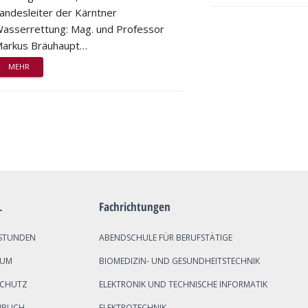
andesleiter der Kärntner
asserrettung: Mag. und Professor
arkus Bräuhaupt…
MEHR
L
Fachrichtungen
STUNDEN
ABENDSCHULE FÜR BERUFSTÄTIGE
SUM
BIOMEDIZIN- UND GESUNDHEITSTECHNIK
SCHUTZ
ELEKTRONIK UND TECHNISCHE INFORMATIK
NBUCH
ELEKTROTECHNIK