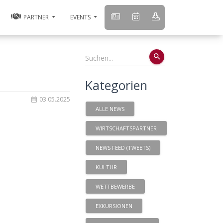
PARTNER
EVENTS
search
Kategorien
03.05.2025
ALLE NEWS
WIRTSCHAFTSPARTNER
NEWS FEED (TWEETS)
KULTUR
WETTBEWERBE
EXKURSIONEN