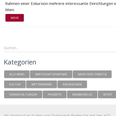
Rahmen einer Exkursion mehrere interessante Einrichtungen i
Wien.
MEHR
Kategorien
ALLE NEWS
WIRTSCHAFTSPARTNER
NEWS FEED (TWEETS)
KULTUR
WETTBEWERBE
EXKURSIONEN
VERANSTALTUNGEN
PROJEKTE
ERASMUSPLUS
SPORT
Als Hotspot im Süden von Österreich finden Sie mit der HTL